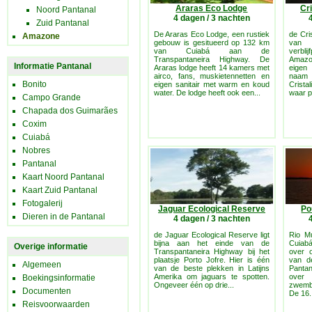
Araras Eco Lodge
Cr
Noord Pantanal
4 dagen / 3 nachten
Zuid Pantanal
De Araras Eco Lodge, een rustiek
de Cri
Amazone
gebouw is gesitueerd op 132 km
van 
van Cuiabá aan de
verb
Transpantaneira Highway. De
Amazo
Informatie Pantanal
Araras lodge heeft 14 kamers met
eigen
airco, fans, muskietennetten en
naam z
Bonito
eigen sanitair met warm en koud
Crista
water. De lodge heeft ook een...
waar pa
Campo Grande
Chapada dos Guimarães
Coxim
Cuiabá
Nobres
Pantanal
Kaart Noord Pantanal
Kaart Zuid Pantanal
Fotogalerij
Jaguar Ecological Reserve
Po
Dieren in de Pantanal
4 dagen / 3 nachten
de Jaguar Ecological Reserve ligt
Rio M
bijna aan het einde van de
Cuiabá
Overige informatie
Transpantaneira Highway bij het
over 
plaatsje Porto Jofre. Hier is één
van d
Algemeen
van de beste plekken in Latijns
Panta
Amerika om jaguars te spotten.
over
Boekingsinformatie
Ongeveer één op drie...
zwemb
Documenten
De 16.
Reisvoorwaarden