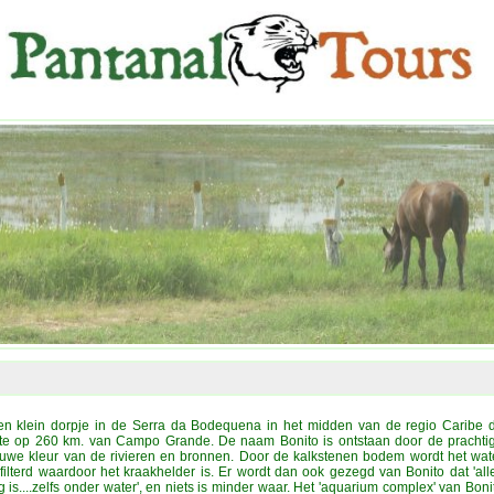
een klein dorpje in de Serra da Bodequena in het midden van de regio Caribe 
te op 260 km. van Campo Grande. De naam Bonito is ontstaan door de prachti
auwe kleur van de rivieren en bronnen. Door de kalkstenen bodem wordt het wat
filterd waardoor het kraakhelder is. Er wordt dan ook gezegd van Bonito dat 'all
g is....zelfs onder water', en niets is minder waar. Het 'aquarium complex' van Boni