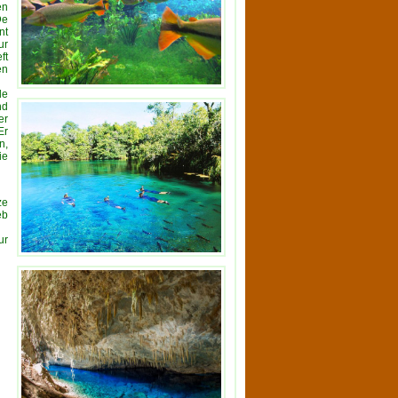
en
De
nt
ur
ft
en
de
nd
er
Er
n,
ie
ze
eb
ur