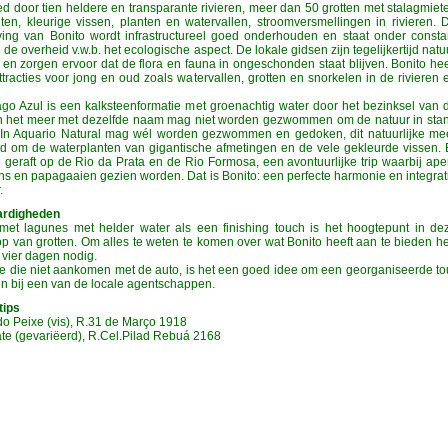
d door tien heldere en transparante rivieren, meer dan 50 grotten met stalagmiet
eten, kleurige vissen, planten en watervallen, stroomversmellingen in rivieren. 
ing van Bonito wordt infrastructureel goed onderhouden en staat onder consta
 de overheid v.w.b. het ecologische aspect. De lokale gidsen zijn tegelijkertijd natu
 en zorgen ervoor dat de flora en fauna in ongeschonden staat blijven. Bonito hee
ttracties voor jong en oud zoals watervallen, grotten en snorkelen in de rivieren 
go Azul is een kalksteenformatie met groenachtig water door het bezinksel van 
 in het meer met dezelfde naam mag niet worden gezwommen om de natuur in sta
 In Aquario Natural mag wél worden gezwommen en gedoken, dit natuurlijke me
d om de waterplanten van gigantische afmetingen en de vele gekleurde vissen. 
geraft op de Rio da Prata en de Rio Formosa, een avontuurlijke trip waarbij ape
ans en papagaaien gezien worden. Dat is Bonito: een perfecte harmonie en integrat
.
ardigheden
 met lagunes met helder water als een finishing touch is het hoogtepunt in de
p van grotten. Om alles te weten te komen over wat Bonito heeft aan te bieden h
 vier dagen nodig.
 die niet aankomen met de auto, is het een goed idee om een georganiseerde to
en bij een van de locale agentschappen.
tips
do Peixe (vis), R.31 de Março 1918
ate (gevariëerd), R.Cel.Pilad Rebuá 2168