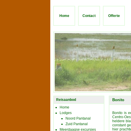
Home
Contact
Offerte
Reisaanbod
Bonito
Home
Lodges
Bonito is 
Centro-Oes
Noord Pantanal
heldere bl
Zuid Pantanal
constant ge
hier prachti
Meerdaagse excursies