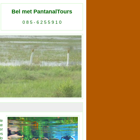
Bel met PantanalTours
0 8 5 - 6 2 5 5 9 1 0
de
ge
er
es
to