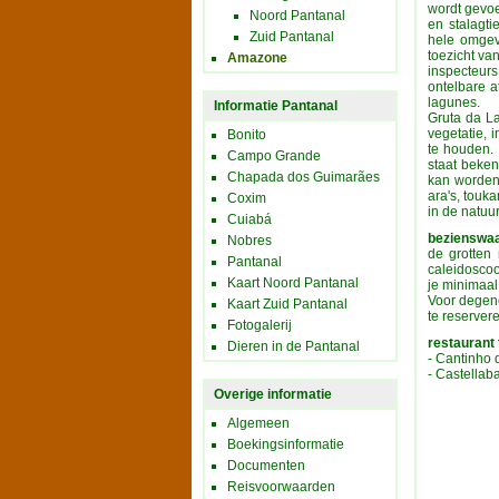
wordt gevoe
Noord Pantanal
en stalagti
Zuid Pantanal
hele omgev
toezicht van
Amazone
inspecteurs
ontelbare a
lagunes.
Informatie Pantanal
Gruta da La
vegetatie,
Bonito
te houden.
Campo Grande
staat beken
Chapada dos Guimarães
kan worden 
ara's, touk
Coxim
in de natuur
Cuiabá
bezienswa
Nobres
de grotten
Pantanal
caleidoscoo
Kaart Noord Pantanal
je minimaal
Voor degene
Kaart Zuid Pantanal
te reserver
Fotogalerij
restaurant 
Dieren in de Pantanal
- Cantinho 
- Castellab
Overige informatie
Algemeen
Boekingsinformatie
Documenten
Reisvoorwaarden