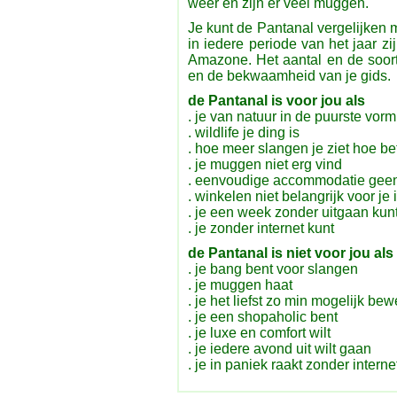
weer en zijn er veel muggen.
Je kunt de Pantanal vergelijken m
in iedere periode van het jaar zi
Amazone. Het aantal en de soorte
en de bekwaamheid van je gids.
de Pantanal is voor jou als
. je van natuur in de puurste vor
. wildlife je ding is
. hoe meer slangen je ziet hoe be
. je muggen niet erg vind
. eenvoudige accommodatie geen
. winkelen niet belangrijk voor je 
. je een week zonder uitgaan kun
. je zonder internet kunt
de Pantanal is niet voor jou als
. je bang bent voor slangen
. je muggen haat
. je het liefst zo min mogelijk be
. je een shopaholic bent
. je luxe en comfort wilt
. je iedere avond uit wilt gaan
. je in paniek raakt zonder interne