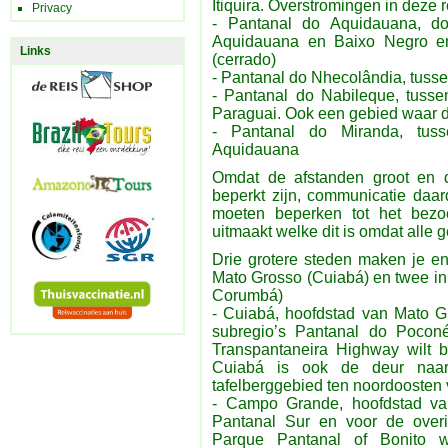
Itiquira. Overstromingen in deze 
Privacy
- Pantanal do Aquidauana, do
Aquidauana en Baixo Negro e
Links
(cerrado)
- Pantanal do Nhecolândia, tusse
- Pantanal do Nabileque, tuss
Paraguai. Ook een gebied waar d
- Pantanal do Miranda, tus
Aquidauana
Omdat de afstanden groot en de
beperkt zijn, communicatie daar
moeten beperken tot het bezo
uitmaakt welke dit is omdat alle 
Drie grotere steden maken je en
Mato Grosso (Cuiabá) en twee i
Corumbá)
- Cuiabá, hoofdstad van Mato G
subregio’s Pantanal do Pocon
Transpantaneira Highway wilt 
Cuiabá is ook de deur naa
tafelberggebied ten noordoosten 
- Campo Grande, hoofdstad va
Pantanal Sur en voor de overi
Parque Pantanal of Bonito 