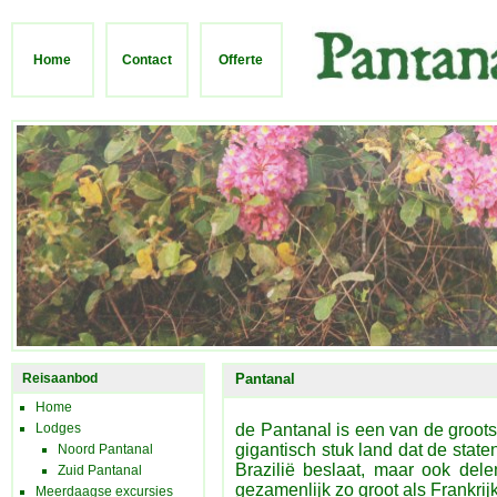
Home
Contact
Offerte
Reisaanbod
Pantanal
Home
Lodges
de Pantanal is een van de groot
gigantisch stuk land dat de stat
Noord Pantanal
Brazilië beslaat, maar ook dele
Zuid Pantanal
gezamenlijk zo groot als Frankrijk
Meerdaagse excursies