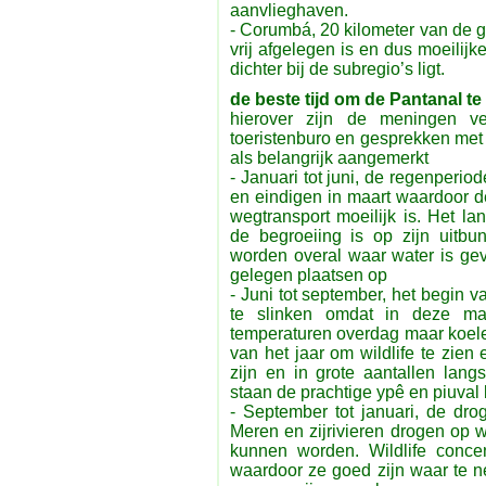
aanvlieghaven.
- Corumbá, 20 kilometer van de gr
vrij afgelegen is en dus moeilijk
dichter bij de subregio’s ligt.
de beste tijd om de Pantanal t
hierover zijn de meningen v
toeristenburo en gesprekken met 
als belangrijk aangemerkt
- Januari tot juni, de regenperi
en eindigen in maart waardoor d
wegtransport moeilijk is. Het l
de begroeiing is op zijn uitbu
worden overal waar water is g
gelegen plaatsen op
- Juni tot september, het begin 
te slinken omdat in deze ma
temperaturen overdag maar koele 
van het jaar om wildlife te zien
zijn en in grote aantallen lang
staan de prachtige ypê en piuva
- September tot januari, de drog
Meren en zijrivieren drogen op 
kunnen worden. Wildlife conce
waardoor ze goed zijn waar te 