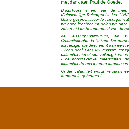
met dank aan Paul de Goede.
BrazilTours is één van de mee
Kleinschalige Reisorganisaties (V
kleine gespecialiseerde reisorganisa
we onze krachten en delen we onze r
zekerheid en tevredenheid van de re
de Reisshop/BrazilTours, KvK 30
Calamiteitenfonds Reizen. De garant
als reiziger die deelneemt aan een re
- (een deel van) uw reissom terugk
calamiteit niet of niet volledig kunnen
- de noodzakelijke meerkosten ver
calamiteit de reis moeten aanpassen 
Onder calamiteit wordt verstaan e
abnormale gebeurtenis.