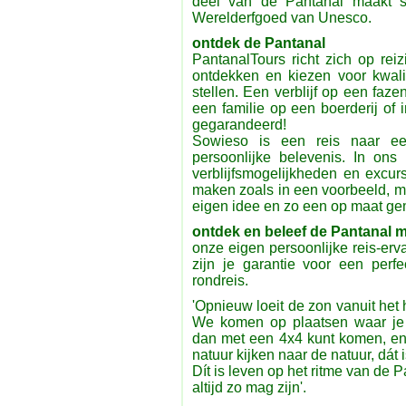
deel van de Pantanal maakt s
Werelderfgoed van Unesco.
ontdek de Pantanal
PantanalTours richt zich op rei
ontdekken en kiezen voor kwalit
stellen. Een verblijf op een faze
een familie op een boerderij of 
gegarandeerd!
Sowieso is een reis naar een
persoonlijke belevenis. In ons 
verblijfsmogelijkheden en excurs
maken zoals in een voorbeeld, 
eigen idee en zo een op maat ge
ontdek en beleef de Pantanal 
onze eigen persoonlijke reis-erva
zijn je garantie voor een perf
rondreis.
'Opnieuw loeit de zon vanuit het
We komen op plaatsen waar je 
dan met een 4x4 kunt komen, en
natuur kijken naar de natuur, dát 
Dít is leven op het ritme van de 
altijd zo mag zijn'.