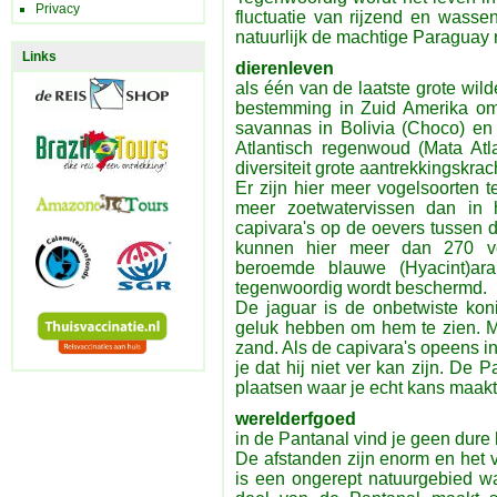
Privacy
fluctuatie van rijzend en wasse
natuurlijk de machtige Paraguay r
Links
dierenleven
als één van de laatste grote wild
bestemming in Zuid Amerika om
savannas in Bolivia (Choco) en
Atlantisch regenwoud (Mata Atla
diversiteit grote aantrekkingskrac
Er zijn hier meer vogelsoorten 
meer zoetwatervissen dan in 
capivara's op de oevers tussen 
kunnen hier meer dan 270 vo
beroemde blauwe (Hyacint)ar
tegenwoordig wordt beschermd.
De jaguar is de onbetwiste ko
geluk hebben om hem te zien. Me
zand. Als de capivara's opeens i
je dat hij niet ver kan zijn. De
plaatsen waar je echt kans maakt 
werelderfgoed
in de Pantanal vind je geen dure
De afstanden zijn enorm en het 
is een ongerept natuurgebied w