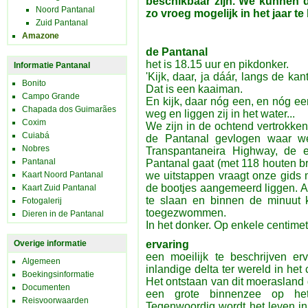
beschikbaar zijn. We kunnen
Noord Pantanal
zo vroeg mogelijk in het jaar t
Zuid Pantanal
Amazone
de Pantanal
het is 18.15 uur en pikdonker.
Informatie Pantanal
'Kijk, daar, ja dáár, langs de ka
Bonito
Dat is een kaaiman.
Campo Grande
En kijk, daar nóg een, en nóg ee
Chapada dos Guimarães
weg en liggen zij in het water...
Coxim
We zijn in de ochtend vertrokke
Cuiabá
de Pantanal gevlogen waar we
Nobres
Transpantaneira Highway, de 
Pantanal
Pantanal gaat (met 118 houten 
Kaart Noord Pantanal
we uitstappen vraagt onze gids
de bootjes aangemeerd liggen. Aan
Kaart Zuid Pantanal
te slaan en binnen de minuut
Fotogalerij
toegezwommen.
Dieren in de Pantanal
In het donker. Op enkele centimet
Overige informatie
ervaring
een moeilijk te beschrijven e
Algemeen
inlandige delta ter wereld in he
Boekingsinformatie
Het ontstaan van dit moerasland ga
Documenten
een grote binnenzee op het
Reisvoorwaarden
Tegenwoordig wordt het leven in