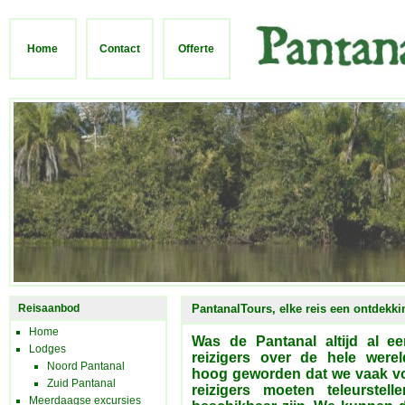
Home
Contact
Offerte
Reisaanbod
PantanalTours, elke reis een ontdekki
Home
Was de Pantanal altijd al e
Lodges
reizigers over de hele werel
Noord Pantanal
hoog geworden dat we vaak vo
Zuid Pantanal
reizigers moeten teleurste
Meerdaagse excursies