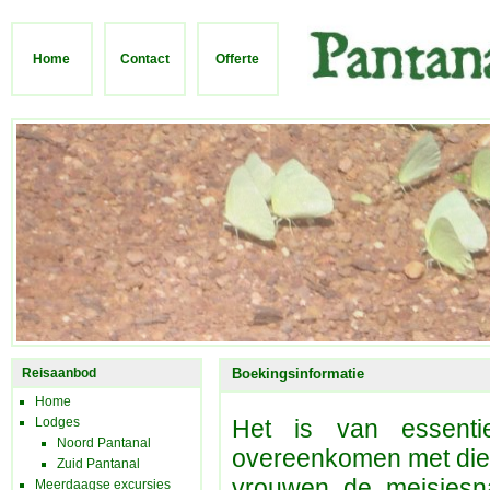
Home
Contact
Offerte
Reisaanbod
Boekingsinformatie
Home
Lodges
Het is van essenti
Noord Pantanal
overeenkomen met die o
Zuid Pantanal
vrouwen de meisjesn
Meerdaagse excursies