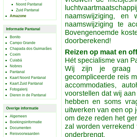
Noord Pantanal
luchtvaartmaatsc
Zuid Pantanal
naamswijziging, en 
Amazone
naamswijziging te ac
Informatie Pantanal
Bovengenoemde kosten
Bonito
doorberekend!
Campo Grande
Chapada dos Guimarães
Reizen op maat en of
Coxim
Hét specialisme van P
Cuiabá
Nobres
Wij zijn je graag
Pantanal
gecompliceerde reis 
Kaart Noord Pantanal
accommodaties, auto
Kaart Zuid Pantanal
Fotogalerij
voorstellen dat wij aa
Dieren in de Pantanal
hebben en soms vrag
uitwerken van een op 
Overige informatie
Algemeen
om deze reden het geri
Boekingsinformatie
zal worden verrekend 
Documenten
onderbrengt.
Reisvoorwaarden